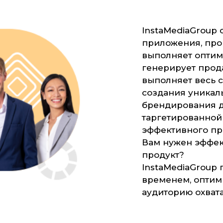
InstaMediaGroup 
приложения, про
выполняет оптим
генерирует прода
выполняет весь с
создания уникал
брендирования до
таргетированной 
эффективного пр
Вам нужен эффе
продукт?
InstaMediaGroup 
временем, оптим
аудиторию охвата