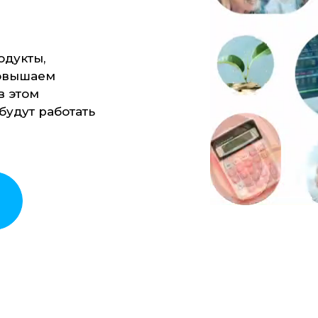
одукты,
повышаем
в этом
будут работать