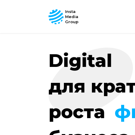
Insta
Media
Group
Digital
для кра
роста
ф