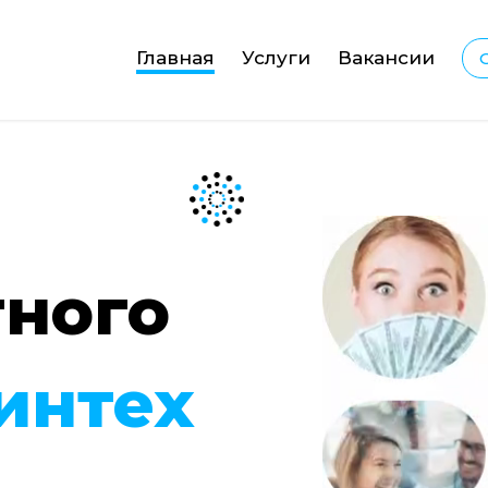
Главная
Услуги
Вакансии
тного
интех