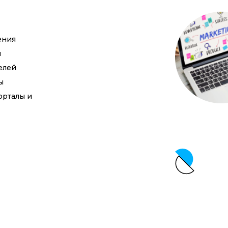
ения
ы
елей
ы
рталы и