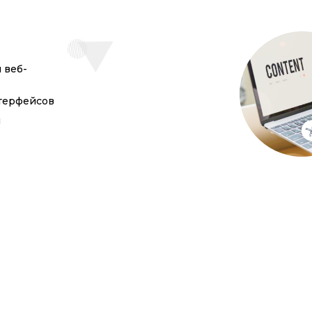
 веб-
терфейсов
н